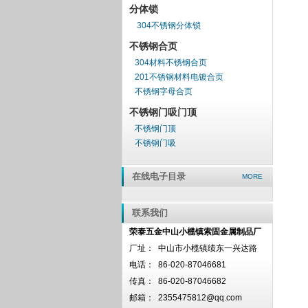
分体锁
304不锈钢分体锁
不锈钢合页
304材料不锈钢合页
201不锈钢材料电镀合页
不锈钢字母合页
不锈钢门吸门顶
不锈钢门顶
不锈钢门吸
在线电子目录
MORE
联系我们
荣泰五金中山小榄镇索固金属制品厂
厂址：
中山市小榄镇绩东一兴达路
电话：
86-020-87046681
传真：
86-020-87046682
邮箱：
2355475812@qq.com