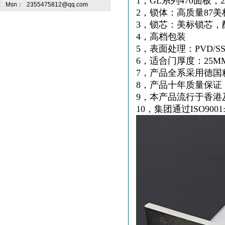
1，GL系列470面板，
Msn：
2355475812@qq.com
2，锁体：高质量87
3，锁芯：美标锁芯，
4，高档包装
5，表面处理：PVD/S
6，适合门厚度：25MM
7，产品全系采用德国
8，产品十年质量保证
9，本产品流行于香港
10，集团通过ISO900