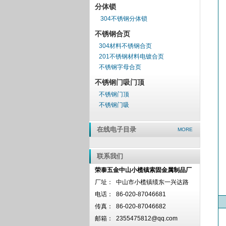
分体锁
304不锈钢分体锁
不锈钢合页
304材料不锈钢合页
201不锈钢材料电镀合页
不锈钢字母合页
不锈钢门吸门顶
不锈钢门顶
不锈钢门吸
在线电子目录
MORE
联系我们
荣泰五金中山小榄镇索固金属制品厂
厂址：
中山市小榄镇绩东一兴达路
电话：
86-020-87046681
传真：
86-020-87046682
邮箱：
2355475812@qq.com