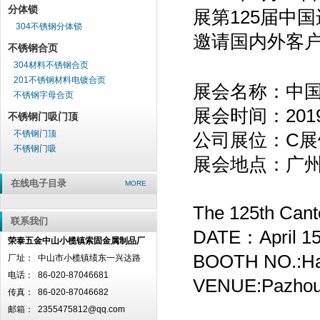
分体锁
展第
1
25
届中国
304不锈钢分体锁
邀请国内外客
不锈钢合页
304材料不锈钢合页
201不锈钢材料电镀合页
展会名称：中
不锈钢字母合页
展会时间：
201
不锈钢门吸门顶
不锈钢门顶
公司展位：
C
展
不锈钢门吸
展会地点：广
在线电子目录
MORE
The 1
25
th Cant
联系我们
DATE
：
April 1
荣泰五金中山小榄镇索固金属制品厂
BOOTH NO.:Hal
厂址：
中山市小榄镇绩东一兴达路
电话：
86-020-87046681
VENUE:Pazhou
传真：
86-020-87046682
邮箱：
2355475812@qq.com