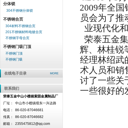
分体锁
2009
年全国
304不锈钢分体锁
员会为了推
不锈钢合页
业现代化
304材料不锈钢合页
201不锈钢材料电镀合页
荣泰五金
不锈钢字母合页
不锈钢门吸门顶
辉、林桂锐
不锈钢门顶
经理林绍武
不锈钢门吸
术人员和销
在线电子目录
MORE
讨了一些关
一些很好的
联系我们
荣泰五金中山小榄镇索固金属制品厂
厂址：
中山市小榄镇绩东一兴达路
电话：
86-020-87046681
传真：
86-020-87046682
邮箱：
2355475812@qq.com