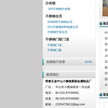
分体锁
304不锈钢分体锁
不锈钢合页
304材料不锈钢合页
集
201不锈钢材料电镀合页
不锈钢字母合页
R
荣
不锈钢门吸门顶
荣
不锈钢门顶
不锈钢门吸
荣
2
在线电子目录
高
MORE
集
荣
联系我们
国
荣泰五金中山小榄镇索固金属制品厂
水
厂址：
中山市小榄镇绩东一兴达路
电话：
86-020-87046681
最
传真：
86-020-87046682
邮箱：
2355475812@qq.com