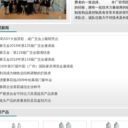
费者的一致选择。 本厂管理团队
的经验，拥有一批技术力量雄厚的
制造和品质控制具有非常丰富的管
1
2
3
术队伍，该队伍致力于对技术及外观的
团新闻
OEASY大放异彩，成广交会上吸睛亮点
泰五金2019年第125届广交会邀请函
泰五金：第119届广交会圆满结束
泰五金2016年第119届广交会邀请函
016年第37届中国（广州）国际家具博览会邀请函
利润成为钢铁业结构调整的拦路虎
团董事莅临2009年铝幕墙门窗年会
泰两企业喜获诚信企业称号
产硬质合金可转位刀具需提高产品质量
龙头产品的质量差距及其鉴别方法
新产品